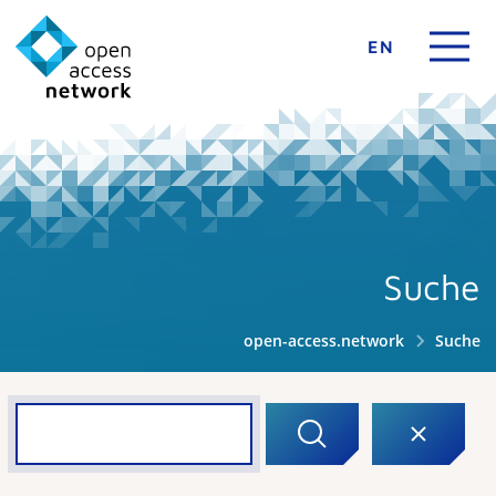
EN
Suche
open-access.network
Suche