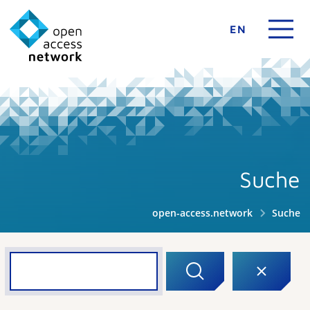
EN
Suche
open-access.network
Suche