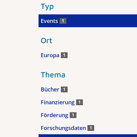
Typ
Events
1
Ort
Europa
1
Thema
Bücher
1
Finanzierung
1
Förderung
1
Forschungsdaten
1