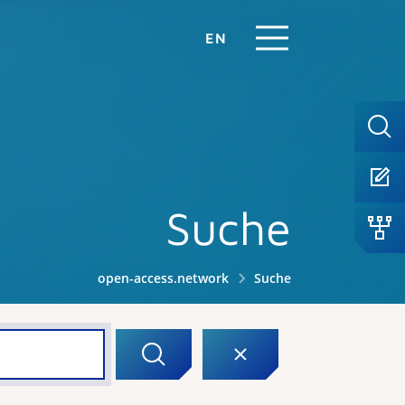
EN
Suche
open-access.network
Suche