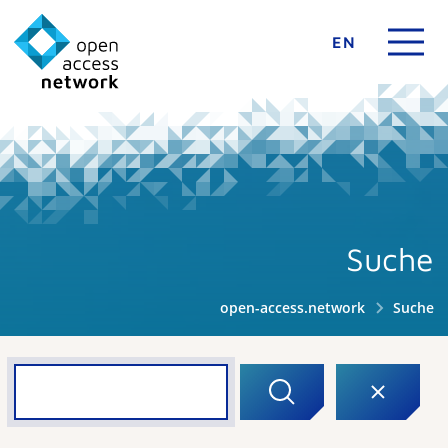
EN
Suche
open-access.network
Suche