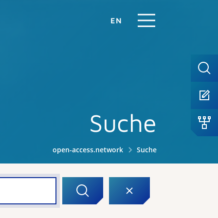
EN
Suche
open-access.network
Suche