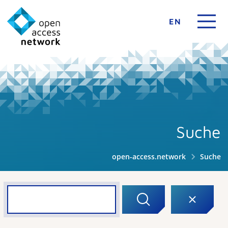
EN
Suche
open-access.network
Suche