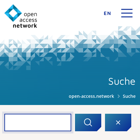
EN
Suche
open-access.network
Suche