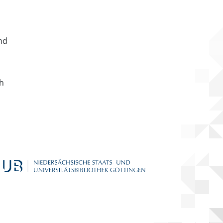
nd
ch