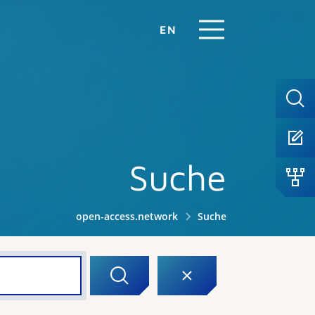
EN
Suche
open-access.network
Suche