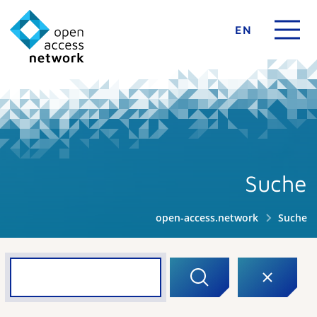
EN
Suche
open-access.network
Suche