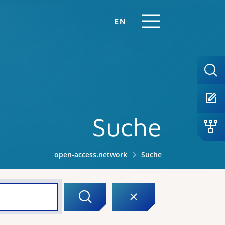
EN
Suche
open-access.network
Suche