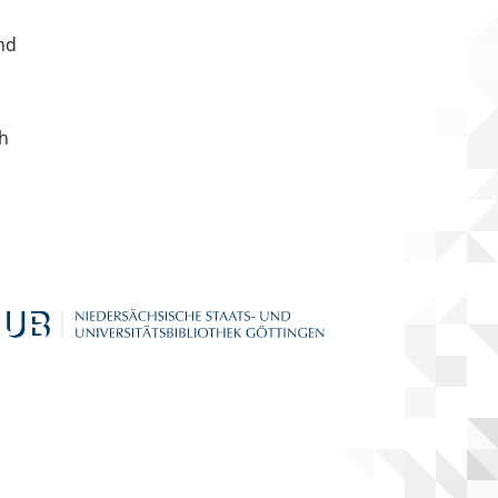
nd
ch