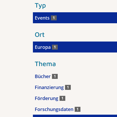
Typ
Events
1
Ort
Europa
1
Thema
Bücher
1
Finanzierung
1
Förderung
1
Forschungsdaten
1