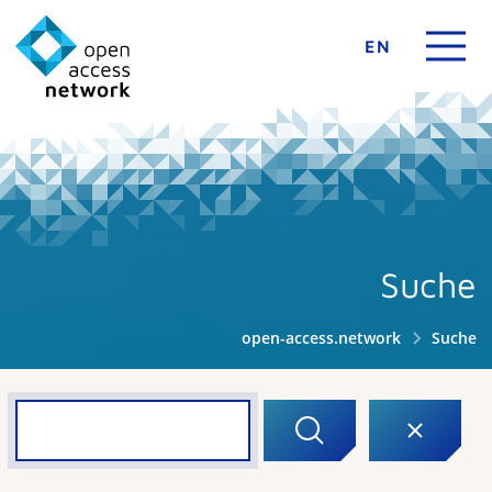
EN
Suche
open-access.network
Suche