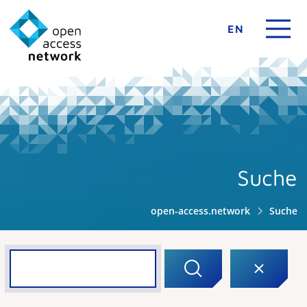
EN
Suche
open-access.network
Suche