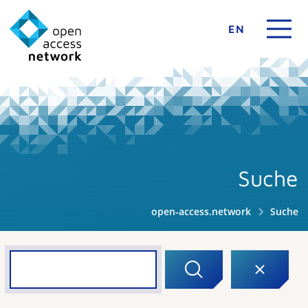
EN
Suche
open-access.network
Suche