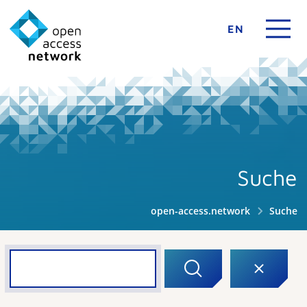
EN
Suche
open-access.network
Suche