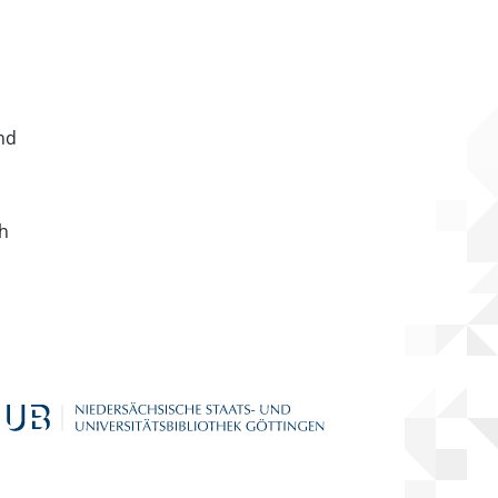
nd
ch