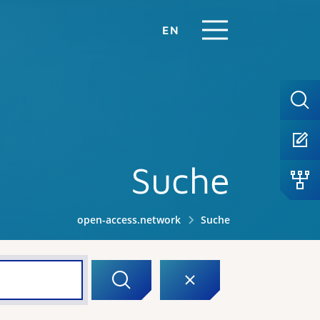
EN
Suche
open-access.network
Suche