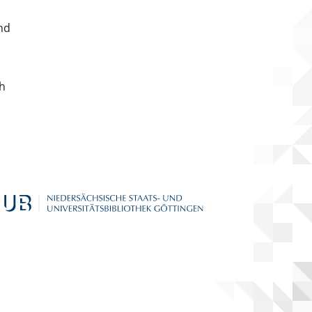
nd
ch