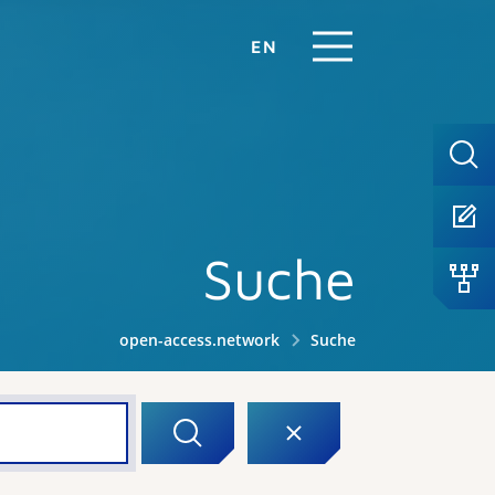
EN
Suche
open-access.network
Suche