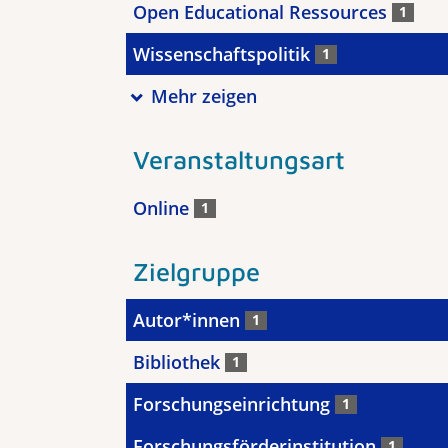
Open Educational Ressources
1
Wissenschaftspolitik
1
Mehr zeigen
Veranstaltungsart
Online
1
Zielgruppe
Autor*innen
1
Bibliothek
1
Forschungseinrichtung
1
Forschungsförderinstitution
1