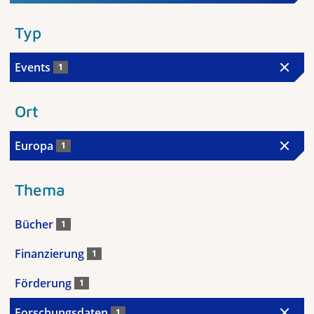
Typ
Events
1
Ort
Europa
1
Thema
Bücher
1
Finanzierung
1
Förderung
1
Forschungsdaten
1