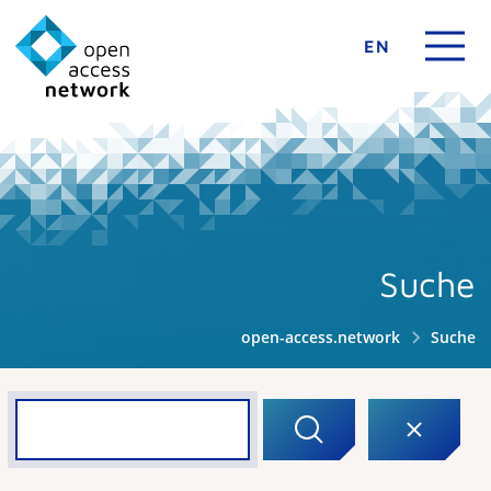
EN
Suche
open-access.network
Suche