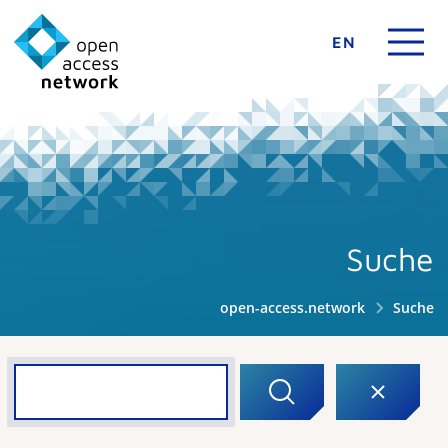
EN
Suche
open-access.network
Suche