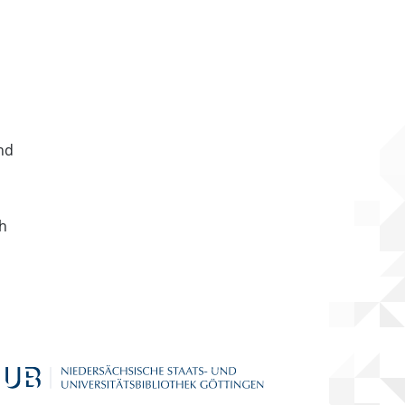
nd
ch