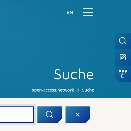
EN
Suche
open-access.network
Suche