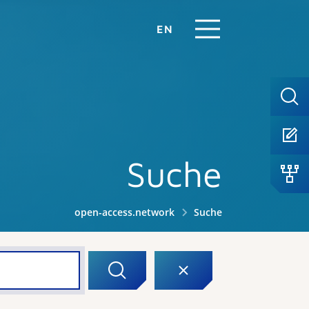
EN
Suche
open-access.network
Suche