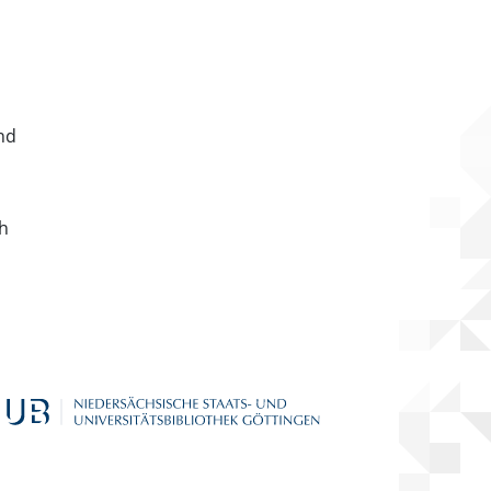
nd
ch