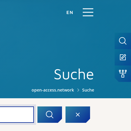
EN
Suche
open-access.network
Suche