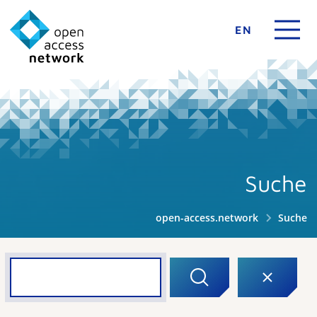
EN
Suche
open-access.network
Suche