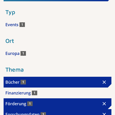
Typ
Events
1
Ort
Europa
1
Thema
Bücher
1
Finanzierung
1
Förderung
1
Forschungsdaten
1