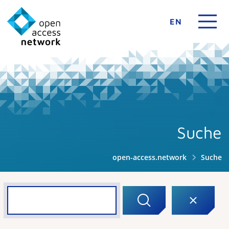
EN
Suche
open-access.network
Suche