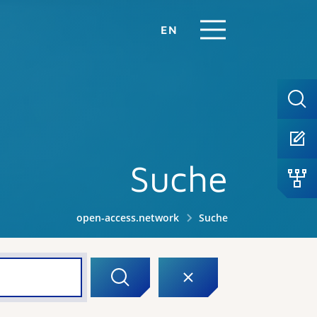
EN
Suche
open-access.network
Suche