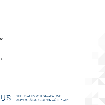
nd
ch