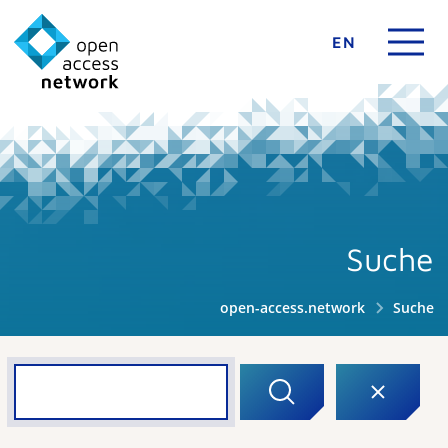
EN
Suche
open-access.network
Suche