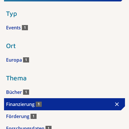
Typ
Events
1
Ort
Europa
1
Thema
Bücher
1
Finanzierung
1
Förderung
1
Forschungsdaten
1