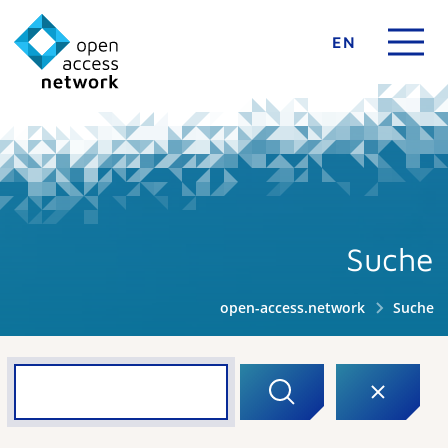
EN
Suche
open-access.network
Suche