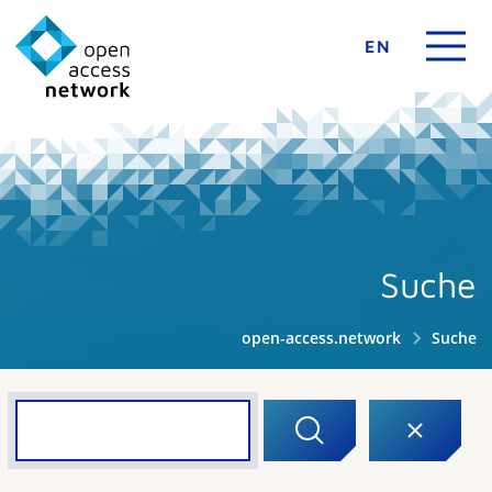
EN
Suche
open-access.network
Suche