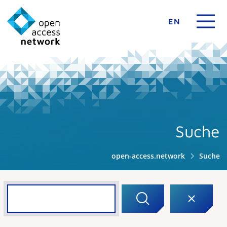
EN
Suche
open-access.network
Suche