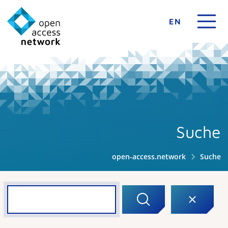
EN
Suche
open-access.network
Suche