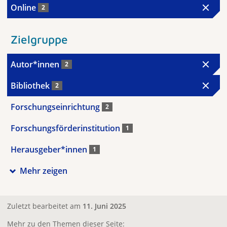
Online
2
Zielgruppe
Autor*innen
2
Bibliothek
2
Forschungseinrichtung
2
Forschungsförderinstitution
1
Herausgeber*innen
1
Mehr zeigen
Zuletzt bearbeitet am
11. Juni 2025
Mehr zu den Themen dieser Seite: