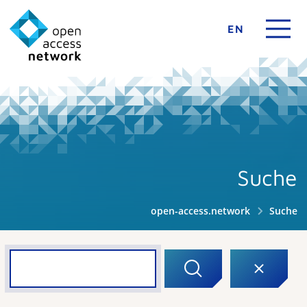
EN
Suche
open-access.network
Suche