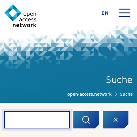
EN
Suche
open-access.network
Suche