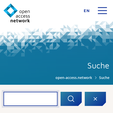
EN
Suche
open-access.network
Suche