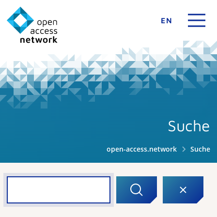
EN
Suche
open-access.network
Suche