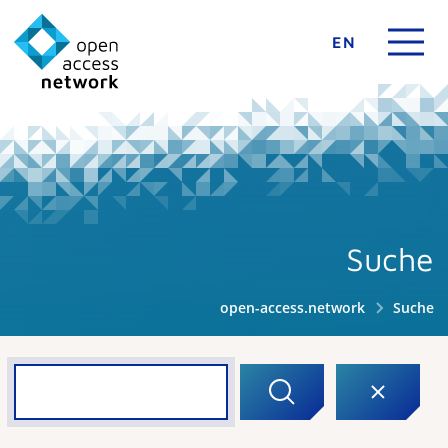
EN
Suche
open-access.network
Suche