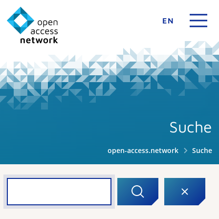
EN
Suche
open-access.network
Suche