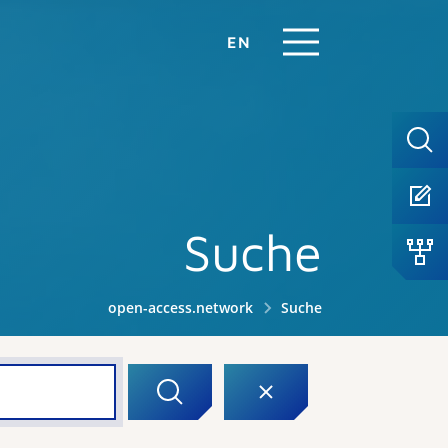
EN
Suche
open-access.network
Suche