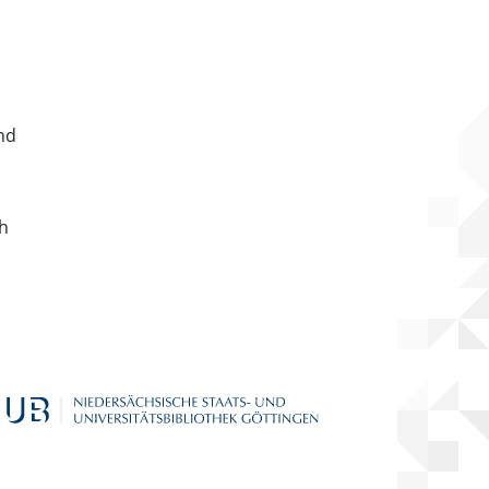
nd
ch