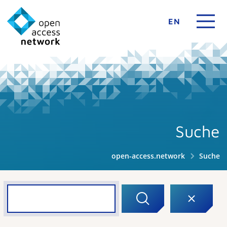
EN
Suche
open-access.network
Suche