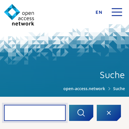
EN
Suche
open-access.network
Suche