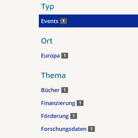
Typ
Events
1
Ort
Europa
1
Thema
Bücher
1
Finanzierung
1
Förderung
1
Forschungsdaten
1