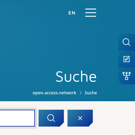
EN
Suche
open-access.network
Suche