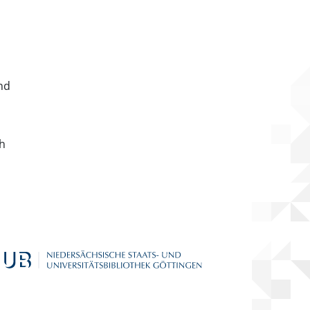
nd
ch