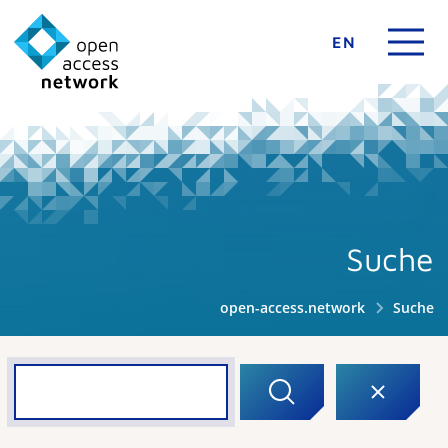
EN
Suche
open-access.network
Suche