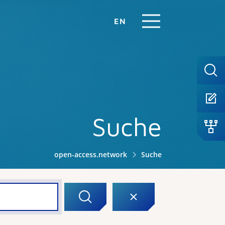
EN
Suche
open-access.network
Suche