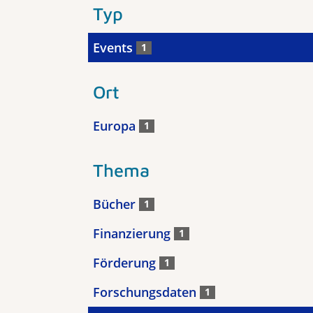
Typ
Events
1
Ort
Europa
1
Thema
Bücher
1
Finanzierung
1
Förderung
1
Forschungsdaten
1