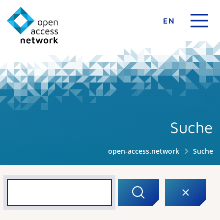
EN
Suche
open-access.network
Suche