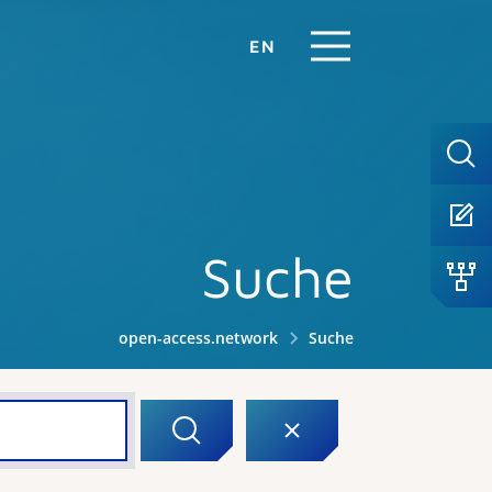
EN
Suche
open-access.network
Suche