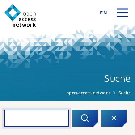
EN
Suche
open-access.network
Suche