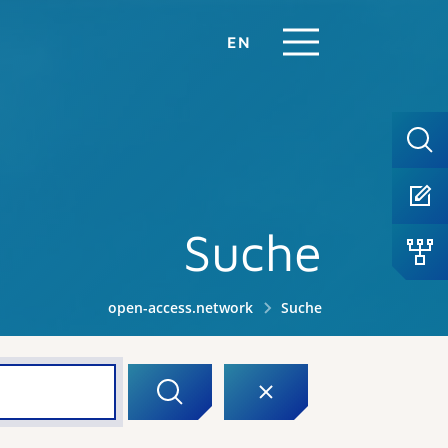
EN
Suche
open-access.network
Suche