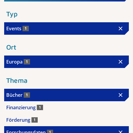
Typ
Events
1
Ort
Europa
1
Thema
Bücher
1
Finanzierung
1
Förderung
1
Forschungsdaten
1