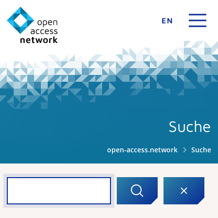
EN
Suche
open-access.network
Suche