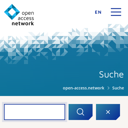
EN
Suche
open-access.network
Suche