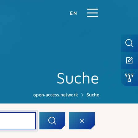
EN
Suche
open-access.network
Suche