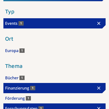
Typ
Events
1
Ort
Europa
1
Thema
Bücher
1
Finanzierung
1
Förderung
1
Forschungsdaten
1