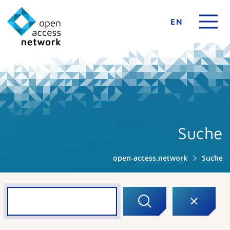
EN
Suche
open-access.network
Suche